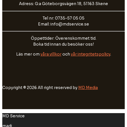
Adress: G:a Göteborgsvägen 18, 51163 Skene
Tel nr: 0735-57 05 05
Email: info@mdservice.se
Öppettider: Överenskommet tid.
Boka tid innan du besöker oss!
Läs mer om
våra villkor
och
vår integritetspolicy
.
Copyright © 2026 All right reserved by
MD Media
MD Service
madi