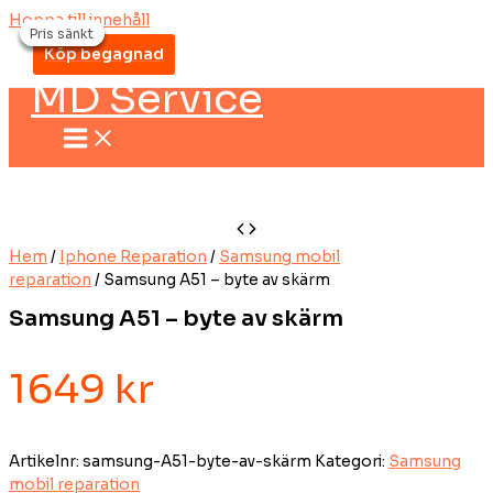
Hoppa till innehåll
Pris sänkt
Pris sänkt
Pris sänkt
Pris sänkt
Köp begagnad
MD Service
Hem
/
Iphone Reparation
/
Samsung mobil
reparation
/ Samsung A51 – byte av skärm
Samsung A51 – byte av skärm
1649
kr
Artikelnr:
samsung-A51-byte-av-skärm
Kategori:
Samsung
mobil reparation