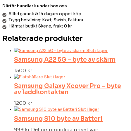
Därför handlar kunder hos oss
Alltid garanti & 14 dagars öppet köp
Trygg betalning: Kort, Swish, Faktura
Hämta i butik i Skene, frakt 0 kr
Relaterade produkter
Slut i lager
Samsung A22 5G – byte av skärm
1500
kr
Slut i lager
Samsung Galaxy Xcover Pro – byte
av laddkontakten
1200
kr
Slut i lager
Samsung S10 byte av Batteri
999
kr
Det ursprungliga priset var: