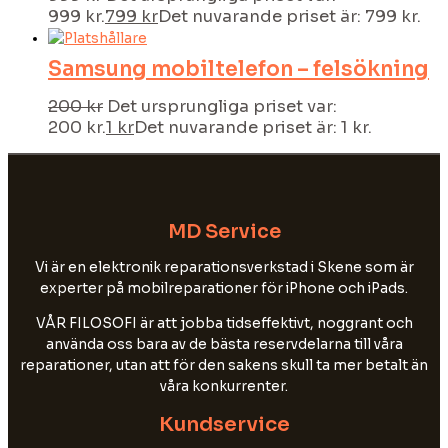
999 kr.
799
kr
Det nuvarande priset är: 799 kr.
Samsung mobiltelefon – felsökning
200
kr
Det ursprungliga priset var:
200 kr.
1
kr
Det nuvarande priset är: 1 kr.
MD Service
Vi är en elektronik reparationsverkstad i Skene som är
experter på mobilreparationer för iPhone och iPads.
VÅR FILOSOFI är att jobba tidseffektivt, noggrant och
använda oss bara av de bästa reservdelarna till våra
reparationer, utan att för den sakens skull ta mer betalt än
våra konkurrenter.
Kundservice