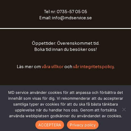
Email Address
Tel nr: 0735-57 05 05
Email: info@mdservice.se
Start Chat
Öppettider: Överenskommet tid.
Boka tid innan du besöker oss!
Läs mer om
våra villkor
och
vår integritetspolicy
.
MD service använder cookies för att anpassa och förbättra det
innehåll som visas för dig. Vi rekommenderar att du accepterar
samtliga typer av cookies för att du ska få bästa tänkbara
Copyright © 2026 All right reserved by
MD Media
upplevelse när du handlar hos oss. Genom att fortsätta
använda webbplatsen godkänner du användandet av cookies.
ACCEPTERA
Privacy policy