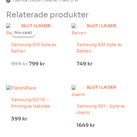
Hämta i butik i Skene, frakt 0 kr
Relaterade produkter
Det
Det
SLUT I LAGER
SLUT I LAGER
ursprungliga
nuvarande
Pris sänkt
Pris sänkt
priset
priset
Samsung S10 byte av
Samsung A32 byte av
var:
är:
Batteri
Batteri
999 kr.
799 kr.
999
kr
799
kr
749
kr
SLUT I LAGER
Samsung S21 FE –
limning av baksida
Samsung A51 – byte av
skärm
399
kr
1649
kr