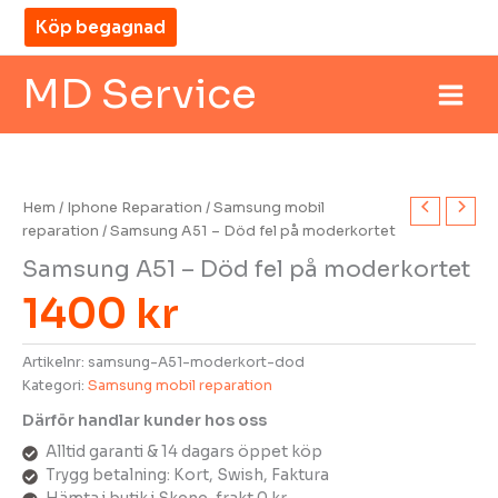
Hoppa
Köp begagnad
till
innehåll
MD Service
Hem
/
Iphone Reparation
/
Samsung mobil
reparation
/ Samsung A51 – Död fel på moderkortet
Samsung A51 – Död fel på moderkortet
1400
kr
Artikelnr:
samsung-A51-moderkort-dod
Kategori:
Samsung mobil reparation
Därför handlar kunder hos oss
MD Service
madi
Alltid garanti & 14 dagars öppet köp
Trygg betalning: Kort, Swish, Faktura