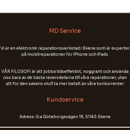
MD Service
Vi är en elektronik reparationsverkstad i Skene som är experter
på mobilreparationer för iPhone och iPads.
Välkommen till MD Service!
Fyll i ditt namn, tel nr och din e-postadress för
VÅR FILOSOFI är att jobba tidseffektivt, noggrant och använda
att starta chatten.
oss bara av de bästa reservdelarna till våra reparationer, utan
att för den sakens skull ta mer betalt än våra konkurrenter.
Chatten kan sparas för att förbättra vår
kundservice. Skriv inte personnummer, lösenord
Kundservice
eller annan känslig information.
Adress: G:a Göteborgsvägen 18, 51163 Skene
Name