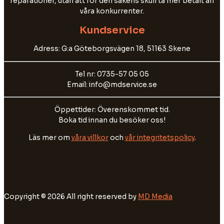
reparationer, utan att för den sakens skull ta mer betalt än
våra konkurrenter.
Kundservice
Adress: G:a Göteborgsvägen 18, 51163 Skene
Tel nr: 0735-57 05 05
Email: info@mdservice.se
Öppettider: Överenskommet tid.
Boka tid innan du besöker oss!
Läs mer om
våra villkor
och
vår integritetspolicy
.
Copyright © 2026 All right reserved by
MD Media