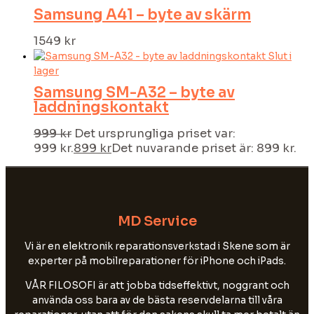
Samsung A41 – byte av skärm
1549
kr
Slut i
lager
Samsung SM-A32 – byte av
laddningskontakt
999
kr
Det ursprungliga priset var:
999 kr.
899
kr
Det nuvarande priset är: 899 kr.
MD Service
Vi är en elektronik reparationsverkstad i Skene som är
experter på mobilreparationer för iPhone och iPads.
VÅR FILOSOFI är att jobba tidseffektivt, noggrant och
använda oss bara av de bästa reservdelarna till våra