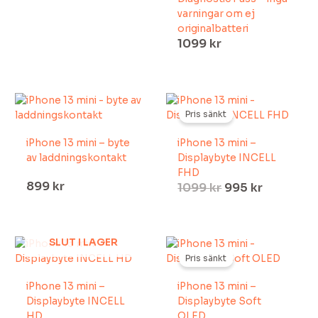
varningar om ej
originalbatteri
1099
kr
Det
Det
ursprungliga
nuvaran
Pris sänkt
priset
priset
iPhone 13 mini – byte
iPhone 13 mini –
var:
är:
av laddningskontakt
Displaybyte INCELL
1099 kr.
995 kr.
FHD
899
kr
1099
kr
995
kr
Det
Det
SLUT I LAGER
ursprungliga
nuvaran
Pris sänkt
priset
priset
iPhone 13 mini –
iPhone 13 mini –
var:
är:
Displaybyte INCELL
Displaybyte Soft
1899 kr.
1499 kr.
HD
OLED