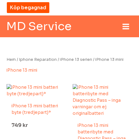
Hoppa
Köp begagnad
till
innehåll
MD Service
Hem
/
Iphone Reparation
/
iPhone 13 serien
/ iPhone 13 mini
iPhone 13 mini
iPhone 13 mini batteri
byte (tredjepart)*
749
kr
iPhone 13 mini
MD Service
madi
batteribyte med
Diagnostic Pass – inga