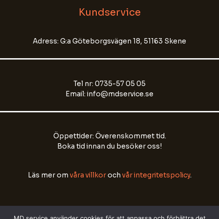
Kundservice
Name
Adress: G:a Göteborgsvägen 18, 51163 Skene
Email Address
Tel nr: 0735-57 05 05
Start Chat
Email: info@mdservice.se
Öppettider: Överenskommet tid.
Boka tid innan du besöker oss!
Läs mer om
våra villkor
och
vår integritetspolicy
.
MD service använder cookies för att anpassa och förbättra det