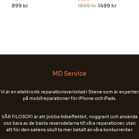
899
kr
1899
kr
1499
kr
MD Service
Välkommen till MD Service!
Vi är en elektronik reparationsverkstad i Skene som är experter
på mobilreparationer för iPhone och iPads.
Fyll i ditt namn, tel nr och din e-postadress för
att starta chatten.
VÅR FILOSOFI är att jobba tidseffektivt, noggrant och använda
Chatten kan sparas för att förbättra vår
oss bara av de bästa reservdelarna till våra reparationer, utan
kundservice. Skriv inte personnummer, lösenord
att för den sakens skull ta mer betalt än våra konkurrenter.
eller annan känslig information.