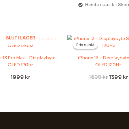
Hämta i butik i Skene
Det
SLUT I LAGER
ursprun
Pris sänkt
Pris sänkt
priset
var:
 13 Pro Max – Displaybyte
iPhone 13 – Displaybyte
1599 kr
OLED 120hz
OLED 120Hz
1999
kr
1599
kr
1399
kr