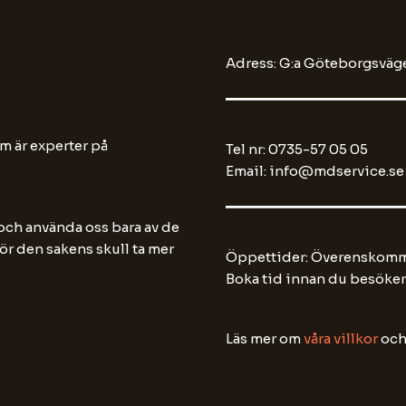
Adress: G:a Göteborgsväge
m är experter på
Tel nr: 0735-57 05 05
Email: info@mdservice.se
 och använda oss bara av de
 för den sakens skull ta mer
Öppettider: Överenskomme
Boka tid innan du besöker
Läs mer om
våra villkor
oc