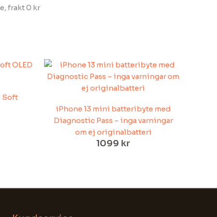
, frakt 0 kr
Det
gliga
nuvarande
priset
är:
 Soft
.
1399 kr.
iPhone 13 mini batteribyte med
Diagnostic Pass – inga varningar
om ej originalbatteri
1099
kr