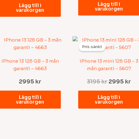
Lägg till i
Lägg till i
varukorgen
varukorgen
Det
De
ursprungl
nu
Pris sänkt
priset
pr
var:
är:
iPhone 13 128 GB – 3 mån
iPhone 13 mini 128 GB – 3
3195 kr.
29
garanti – 4663
mån garanti – 5607
2995
kr
3195
kr
2995
kr
Lägg till i
Lägg till i
varukorgen
varukorgen