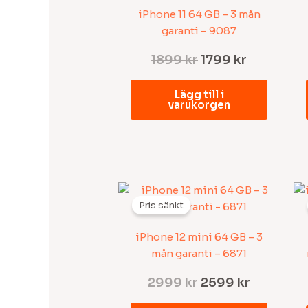
var:
är:
iPhone 11 64 GB – 3 mån
1899 kr.
1799 kr.
garanti – 9087
1899
kr
1799
kr
Lägg till i
varukorgen
Det
Det
ursprungliga
nuvaran
Pris sänkt
priset
priset
var:
är:
iPhone 12 mini 64 GB – 3
2999 kr.
2599 kr.
mån garanti – 6871
2999
kr
2599
kr