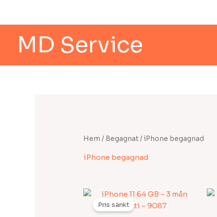
Hoppa
till
innehåll
MD Service
Hem
/
Begagnat
/ iPhone begagnad
iPhone begagnad
Det
Det
ursprungliga
nuvarand
Pris sänkt
priset
priset