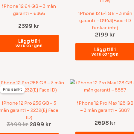
iPhone 12 64 GB – 3 mån
garanti – 6366
iPhone 12 64 GB – 3 mån
garanti – 0943(Face-ID
2399
kr
funkar inte)
2199
kr
Lägg till i
varukorgen
Lägg till i
varukorgen
Det
Det
de
ursprungliga
nuvarande
Pris sänkt
priset
priset
var:
är:
iPhone 12 Pro 256 GB – 3
iPhone 12 Pro Max 128 GB
3499 kr.
2899 kr.
mån garanti – 2232(Ej Face
– 3 mån garanti – 5887
ID)
2698
kr
3499
kr
2899
kr