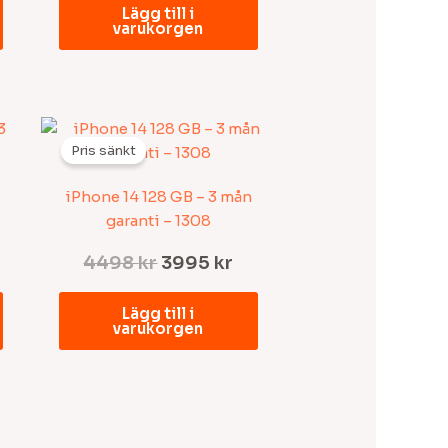
Lägg till i
varukorgen
t
Det
Det
iga
varande
ursprungliga
nuvarande
Pris sänkt
iset
priset
priset
var:
är:
iPhone 14 128 GB – 3 mån
95 kr.
4498 kr.
3995 kr.
garanti – 1308
4498
kr
3995
kr
Lägg till i
varukorgen