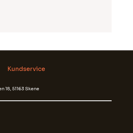
Kundservice
n 18, 51163 Skene
MD Service
madi
Välkommen till MD