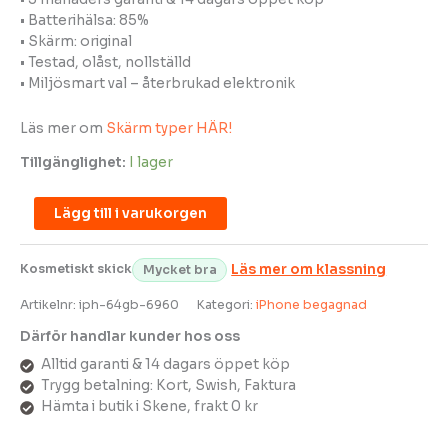
• Batterihälsa: 85%
• Skärm: original
• Testad, olåst, nollställd
• Miljösmart val – återbrukad elektronik
Läs mer om
Skärm typer HÄR!
MD Service
madi
Tillgänglighet:
I lager
Lägg till i varukorgen
Kosmetiskt skick
Läs mer om klassning
Mycket bra
Artikelnr:
iph-64gb-6960
Kategori:
iPhone begagnad
Därför handlar kunder hos oss
Alltid garanti & 14 dagars öppet köp
Trygg betalning: Kort, Swish, Faktura
Hämta i butik i Skene, frakt 0 kr