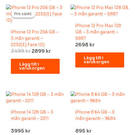
Det
Det
ursprungliga
nuvarande
Pris sänkt
Pris sänkt
priset
priset
iPhone 12 Pro Max 128
var:
är:
iPhone 12 Pro 256 GB –
GB – 3 mån garanti –
3499 kr.
2899 kr.
3 mån garanti –
5887
2698
kr
2232(Ej Face ID)
3499
kr
2899
kr
Lägg till i
varukorgen
Lägg till i
varukorgen
iPhone 14 128 GB – 3
iPhone 8 64 GB – 3
mån garanti – 2211
mån garanti – 9684
3995
kr
895
kr