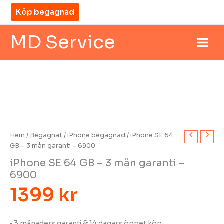
Hoppa
Köp begagnad
till
innehåll
MD Service
iPhone
SE
64
GB
–
3
mån
Hem
/
Begagnat
/
iPhone begagnad
/ iPhone SE 64
garanti
GB – 3 mån garanti – 6900
–
iPhone SE 64 GB – 3 mån garanti –
6900
6900
mängd
1399
kr
• 3​​​​ månaders garanti & 14 dagars öppet köp