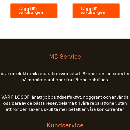
Välkommen till MD Service!
Lägg till i
Lägg till i
Fyll i ditt namn, tel nr och din e-postadress för
varukorgen
varukorgen
att starta chatten.
Chatten kan sparas för att förbättra vår
kundservice. Skriv inte personnummer, lösenord
eller annan känslig information.
MD Service
Name
Vi är en elektronik reparationsverkstad i Skene som är experter
Email Address
på mobilreparationer för iPhone och iPads.
VÅR FILOSOFI är att jobba tidseffektivt, noggrant och använda
Start Chat
oss bara av de bästa reservdelarna till våra reparationer, utan
att för den sakens skull ta mer betalt än våra konkurrenter.
Kundservice