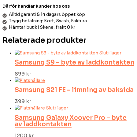
Därför handlar kunder hos oss
Alltid garanti & 14 dagars öppet köp
Trygg betalning: Kort, Swish, Faktura
Hämta i butik i Skene, frakt 0 kr
Relaterade produkter
Slut i lager
Samsung S9 – byte av laddkontakten
899
kr
Samsung S21 FE – limning av baksida
399
kr
Slut i lager
Samsung Galaxy Xcover Pro – byte
av laddkontakten
1200
kr