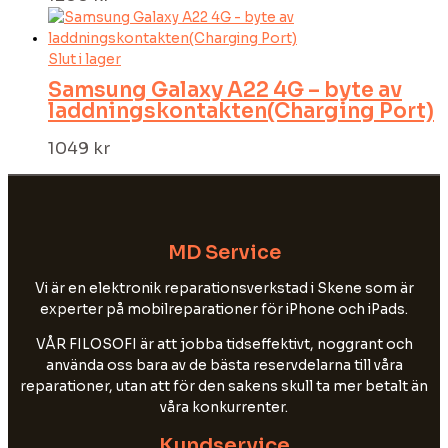
Slut i lager
Samsung Galaxy A22 4G – byte av
laddningskontakten(Charging Port)
1049
kr
MD Service
Vi är en elektronik reparationsverkstad i Skene som är
experter på mobilreparationer för iPhone och iPads.
VÅR FILOSOFI är att jobba tidseffektivt, noggrant och
använda oss bara av de bästa reservdelarna till våra
reparationer, utan att för den sakens skull ta mer betalt än
våra konkurrenter.
Kundservice