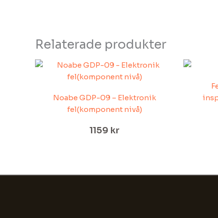
Relaterade produkter
F
Noabe GDP-09 – Elektronik
insp
fel(komponent nivå)
1159
kr