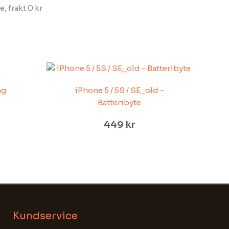
, frakt 0 kr
ng
iPhone 5 / 5S / SE_old –
Batteribyte
449
kr
Kundservice