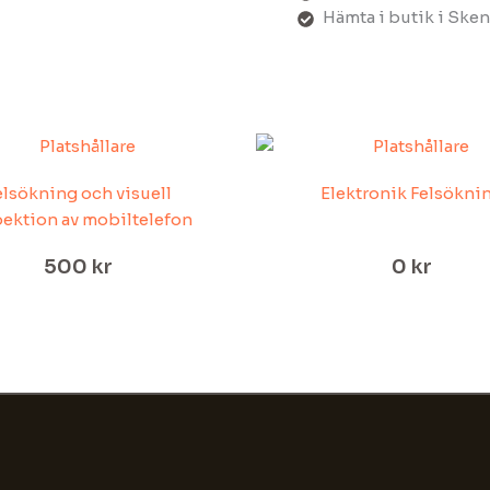
Hämta i butik i Skene
elsökning och visuell
Elektronik Felsökni
ektion av mobiltelefon
500
kr
0
kr