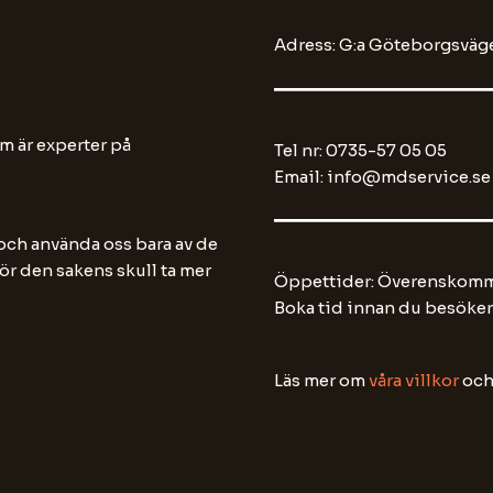
Adress: G:a Göteborgsväge
m är experter på
Tel nr: 0735-57 05 05
Email: info@mdservice.se
 och använda oss bara av de
 för den sakens skull ta mer
Öppettider: Överenskomme
Boka tid innan du besöker
Läs mer om
våra villkor
oc