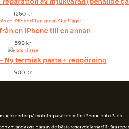
ch reparation av mjukvaran (behållde g
1250
kr
Slut i lager
från en iPhone till en annan
599
kr
– Ny termisk pasta + rengörning
900
kr
om är experter på mobilreparationer för iPhone och iPads.
ch använda oss bara av de bästa reservdelarna till våra repara