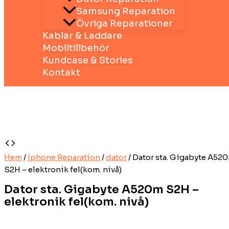
Samsung Reparation
Övriga Reparationer
Kablar & Laddare
Mobiltillbehör
Kundcase & Stories
Kontakt
Hem
/
Iphone Reparation
/
dator
/ Dator sta. Gigabyte A52
S2H – elektronik fel(kom. nivå)
Dator sta. Gigabyte A520m S2H –
elektronik fel(kom. nivå)