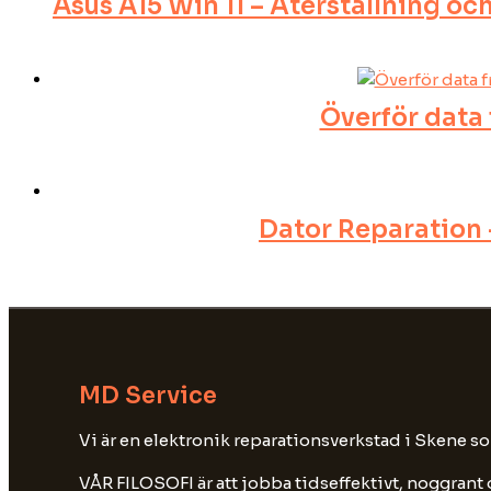
Asus A15 Win 11 – Återställning o
Överför data 
Dator Reparation 
MD Service
Vi är en elektronik reparationsverkstad i Skene s
VÅR FILOSOFI är att jobba tidseffektivt, noggrant o