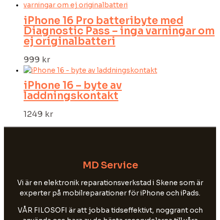
iPhone 16 Pro batteribyte med
Diagnostic Pass – inga varningar om
ej originalbatteri
999
kr
iPhone 16 – byte av
laddningskontakt
1249
kr
MD Service
Vi är en elektronik reparationsverkstad i Skene som är
experter på mobilreparationer för iPhone och iPads.
VÅR FILOSOFI är att jobba tidseffektivt, noggrant och