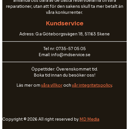
använda oss bara av de bästa reservdelarna till våra
reparationer, utan att för den sakens skull ta mer betalt än
våra konkurrenter.
Kundservice
Adress: G:a Göteborgsvägen 18, 51163 Skene
Tel nr: 0735-57 05 05
Email: info@mdservice.se
Öppettider: Överenskommet tid.
Boka tid innan du besöker oss!
Läs mer om
våra villkor
och
vår integritetspolicy
.
Copyright © 2026 All right reserved by
MD Media