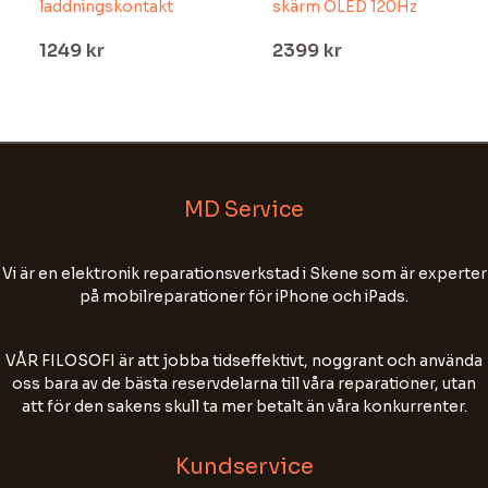
laddningskontakt
skärm OLED 120Hz
1249
kr
2399
kr
MD Service
Vi är en elektronik reparationsverkstad i Skene som är experter
Välkommen till MD Service!
på mobilreparationer för iPhone och iPads.
Fyll i ditt namn, tel nr och din e-postadress för
att starta chatten.
VÅR FILOSOFI är att jobba tidseffektivt, noggrant och använda
oss bara av de bästa reservdelarna till våra reparationer, utan
Chatten kan sparas för att förbättra vår
att för den sakens skull ta mer betalt än våra konkurrenter.
kundservice. Skriv inte personnummer, lösenord
eller annan känslig information.
Kundservice