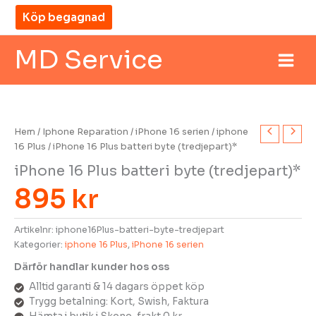
Hoppa
Köp begagnad
till
innehåll
MD Service
Hem
/
Iphone Reparation
/
iPhone 16 serien
/
iphone
16 Plus
/ iPhone 16 Plus batteri byte (tredjepart)*
iPhone 16 Plus batteri byte (tredjepart)*
895
kr
Artikelnr:
iphone16Plus-batteri-byte-tredjepart
Kategorier:
iphone 16 Plus
,
iPhone 16 serien
Därför handlar kunder hos oss
MD Service
Alltid garanti & 14 dagars öppet köp
madi
Trygg betalning: Kort, Swish, Faktura