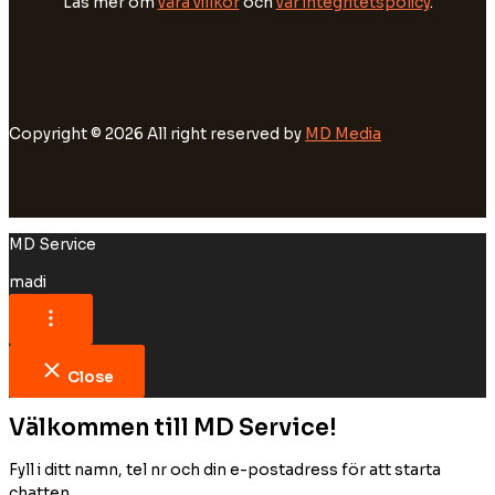
Läs mer om
våra villkor
och
vår integritetspolicy
.
Copyright © 2026 All right reserved by
MD Media
MD Service
madi
Close
Välkommen till MD Service!
Fyll i ditt namn, tel nr och din e-postadress för att starta
chatten.