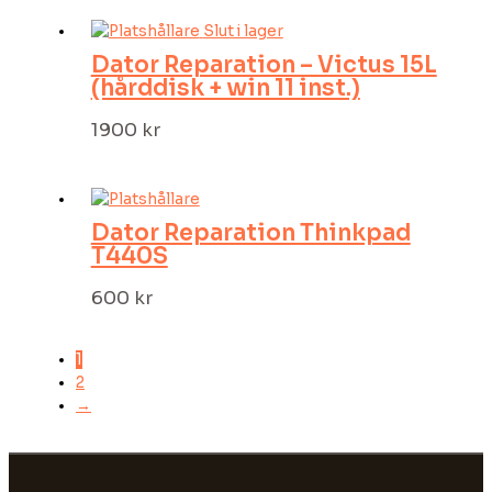
Slut i lager
Dator Reparation – Victus 15L
(hårddisk + win 11 inst.)
1900
kr
Dator Reparation Thinkpad
T440S
600
kr
1
2
→