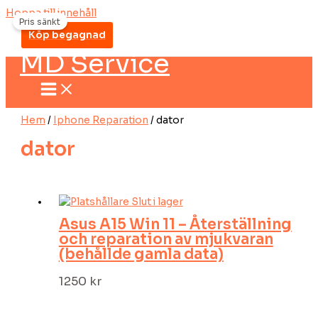
Hoppa till innehåll
Pris sänkt
Köp begagnad
MD Service
Hem
/
Iphone Reparation
/ dator
dator
Slut i lager
Asus A15 Win 11 – Återställning
och reparation av mjukvaran
(behållde gamla data)
1250
kr