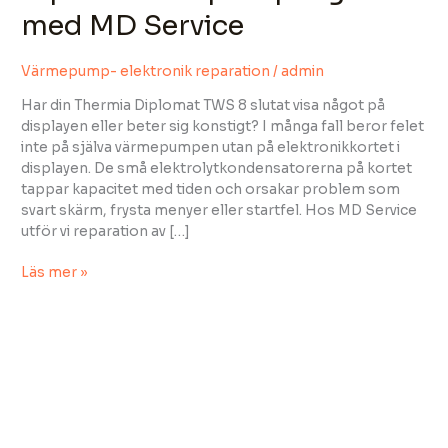
pengar
med MD Service
med
MD
Värmepump- elektronik reparation
/
admin
Service
Har din Thermia Diplomat TWS 8 slutat visa något på
displayen eller beter sig konstigt? I många fall beror felet
inte på själva värmepumpen utan på elektronikkortet i
displayen. De små elektrolytkondensatorerna på kortet
MD Service
madi
tappar kapacitet med tiden och orsakar problem som
svart skärm, frysta menyer eller startfel. Hos MD Service
utför vi reparation av […]
Läs mer »