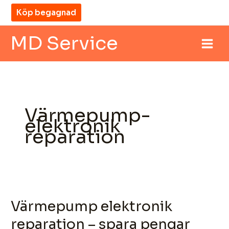
Hoppa
Köp begagnad
till
innehåll
MD Service
Värmepump-
elektronik
reparation
Värmepump
elektronik
Värmepump elektronik
reparation
–
reparation – spara pengar
spara