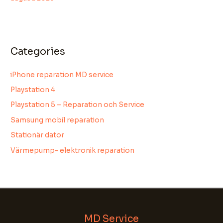
Categories
iPhone reparation MD service
Välkommen till MD Service!
Playstation 4
Fyll i ditt namn, tel nr och din e-postadress för
Playstation 5 – Reparation och Service
att starta chatten.
Samsung mobil reparation
Chatten kan sparas för att förbättra vår
Stationär dator
kundservice. Skriv inte personnummer, lösenord
Värmepump- elektronik reparation
eller annan känslig information.
Name
Email Address
MD Service