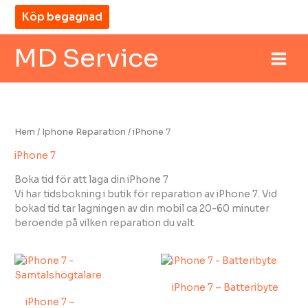
Hoppa
Köp begagnad
till
innehåll
MD Service
Hem
/
Iphone Reparation
/ iPhone 7
iPhone 7
Boka tid för att laga din iPhone 7
Vi har tidsbokning i butik för reparation av iPhone 7. Vid
bokad tid tar lagningen av din mobil ca 20-60 minuter
beroende på vilken reparation du valt.
iPhone 7 – Batteribyte
iPhone 7 –
MD Service
madi