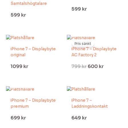
Samtalshögtalare
599
kr
599
kr
SLUT I LAGER
Det
Det
ursprungliga
nuvarand
Pris sänkt
iPhone 7 – Displaybyte
iPhone 7 – Displaybyte
priset
priset
original
AC Factory 2
var:
är:
799 kr.
600 kr.
1099
kr
799
kr
600
kr
SLUT I LAGER
iPhone 7 – Displaybyte
iPhone 7 –
premium
Laddningskontakt
699
kr
649
kr