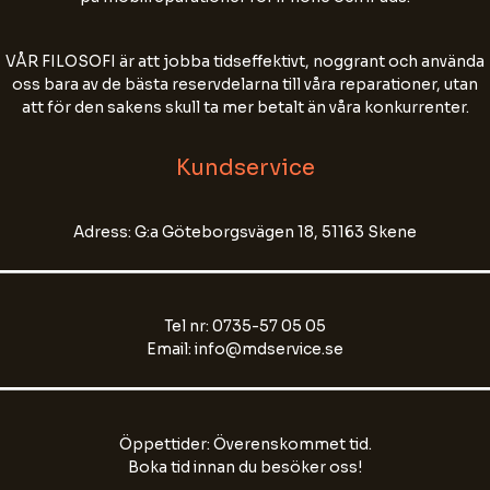
Chatten kan sparas för att förbättra vår
VÅR FILOSOFI är att jobba tidseffektivt, noggrant och använda
kundservice. Skriv inte personnummer, lösenord
oss bara av de bästa reservdelarna till våra reparationer, utan
eller annan känslig information.
att för den sakens skull ta mer betalt än våra konkurrenter.
Name
Kundservice
Email Address
Adress: G:a Göteborgsvägen 18, 51163 Skene
Start Chat
Tel nr: 0735-57 05 05
Email: info@mdservice.se
Öppettider: Överenskommet tid.
Boka tid innan du besöker oss!