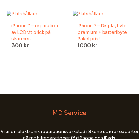
iPhone 7 – reparation
iPhone 7 – Displaybyte
av LCD vit prick på
premium + batteribyte
skärmen
Paketpris!
300
kr
1000
kr
MD Service
Välkommen till MD Service!
Fyll i ditt namn, tel nr och din e-postadress för
Vi är en elektronik reparationsverkstad i Skene som är experter
att starta chatten.
på mobilreparationer för iPhone och iPads.