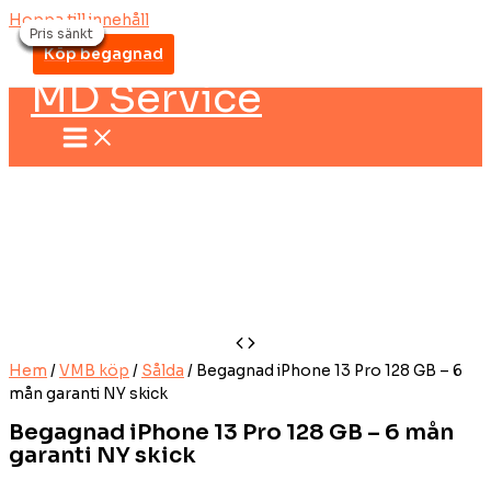
Hoppa till innehåll
Pris sänkt
Pris sänkt
Pris sänkt
Pris sänkt
Pris sänkt
Pris sänkt
Pris sänkt
Köp begagnad
MD Service
Hem
/
VMB köp
/
Sålda
/ Begagnad iPhone 13 Pro 128 GB – 6
mån garanti NY skick
Begagnad iPhone 13 Pro 128 GB – 6 mån
garanti NY skick