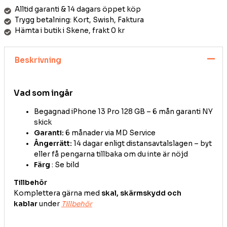
Alltid garanti & 14 dagars öppet köp
Trygg betalning: Kort, Swish, Faktura
Hämta i butik i Skene, frakt 0 kr
Beskrivning
Vad som ingår
Begagnad iPhone 13 Pro 128 GB – 6 mån garanti NY
skick
Garanti:
6 månader via MD Service
Ångerrätt:
14 dagar enligt distansavtalslagen – byt
eller få pengarna tillbaka om du inte är nöjd
Färg
: Se bild
Tillbehör
Komplettera gärna med
skal, skärmskydd och
kablar
under
Tillbehör