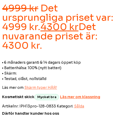
4999
kr
Det
ursprungliga priset var:
4999 kr.
4300
kr
Det
nuvarande priset är:
4300 kr.
• 6 ​​​​månaders garanti & 14 dagars öppet köp
• Batterihälsa: 100% (nytt batteri)
• Skärm:
• Testad, olåst, nollställd
Läs mer om
Skärm typer HÄR!
Kosmetiskt skick
Läs mer om klassning
Mycket bra
Artikelnr:
IPH13pro-128-0833
Kategori:
Sålda
Därför handlar kunder hos oss