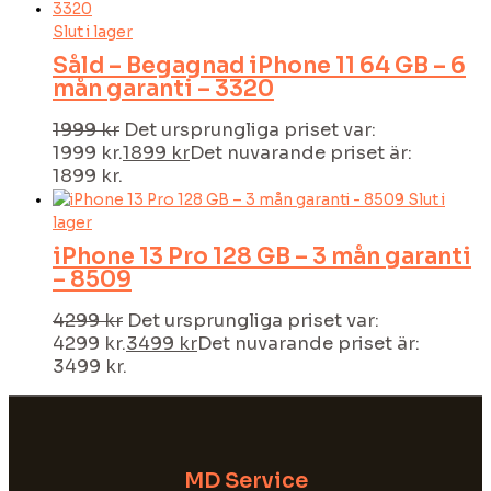
Slut i lager
Såld – Begagnad iPhone 11 64 GB – 6
mån garanti – 3320
1999
kr
Det ursprungliga priset var:
1999 kr.
1899
kr
Det nuvarande priset är:
1899 kr.
Slut i
lager
iPhone 13 Pro 128 GB – 3 mån garanti
– 8509
4299
kr
Det ursprungliga priset var:
4299 kr.
3499
kr
Det nuvarande priset är:
3499 kr.
MD Service