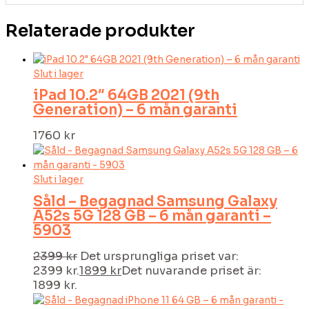
Relaterade produkter
Slut i lager
iPad 10.2″ 64GB 2021 (9th
Generation) – 6 mån garanti
1760
kr
Slut i lager
Såld – Begagnad Samsung Galaxy
A52s 5G 128 GB – 6 mån garanti –
5903
2399
kr
Det ursprungliga priset var:
2399 kr.
1899
kr
Det nuvarande priset är:
1899 kr.