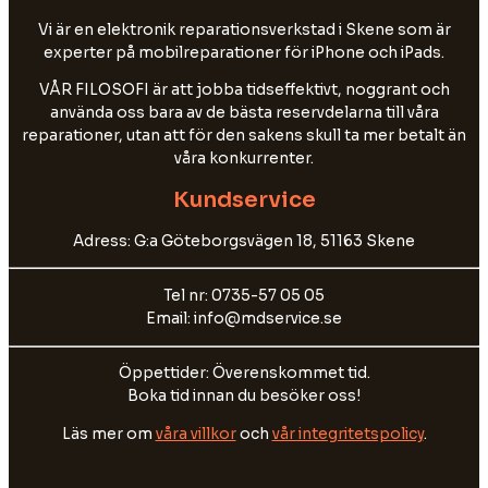
Vi är en elektronik reparationsverkstad i Skene som är
experter på mobilreparationer för iPhone och iPads.
VÅR FILOSOFI är att jobba tidseffektivt, noggrant och
använda oss bara av de bästa reservdelarna till våra
reparationer, utan att för den sakens skull ta mer betalt än
våra konkurrenter.
Kundservice
Adress: G:a Göteborgsvägen 18, 51163 Skene
Tel nr: 0735-57 05 05
Email: info@mdservice.se
Öppettider: Överenskommet tid.
Boka tid innan du besöker oss!
Läs mer om
våra villkor
och
vår integritetspolicy
.