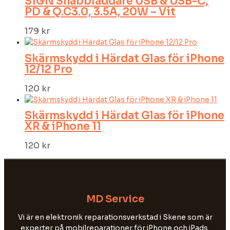
SiGN Snabbladdare USB & USB-C,
PD & Q.C3.0, 3.5A, 20W – Vit
179
kr
Skärmskydd i Härdat Glas för iPhone
12/12 Pro
120
kr
Skärmskydd i Härdat Glas för iPhone
XR & iPhone 11
120
kr
MD Service
Vi är en elektronik reparationsverkstad i Skene som är
experter på mobilreparationer för iPhone och iPads.