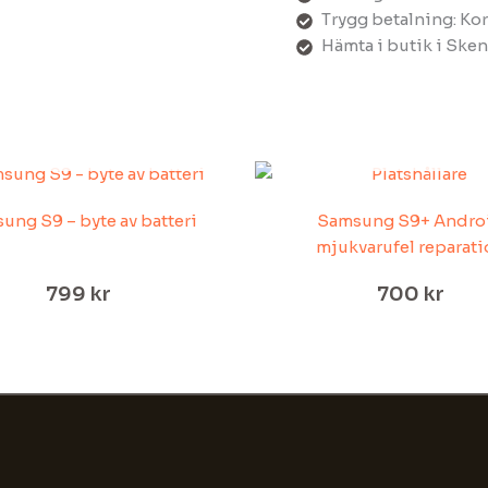
Trygg betalning: Kor
Hämta i butik i Skene
SLUT I LAGER
SLUT I LAGER
ung S9 – byte av batteri
Samsung S9+ Andro
mjukvarufel reparati
799
kr
700
kr