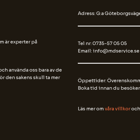
Adress: G:a Göteborgsväge
m är experter på
Tel nr: 0735-57 05 05
Email: info@mdservice.se
 och använda oss bara av de
 för den sakens skull ta mer
Öppettider: Överenskomme
Boka tid innan du besöker
Läs mer om
våra villkor
oc