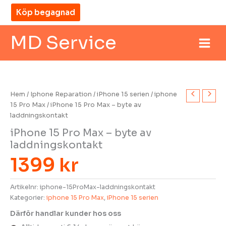
Hoppa
Köp begagnad
till
innehåll
MD Service
Hem
/
Iphone Reparation
/
iPhone 15 serien
/
iphone
15 Pro Max
/ iPhone 15 Pro Max – byte av
laddningskontakt
iPhone 15 Pro Max – byte av
laddningskontakt
1399
kr
Artikelnr:
iphone-15ProMax-laddningskontakt
Kategorier:
iphone 15 Pro Max
,
iPhone 15 serien
MD Service
madi
Därför handlar kunder hos oss