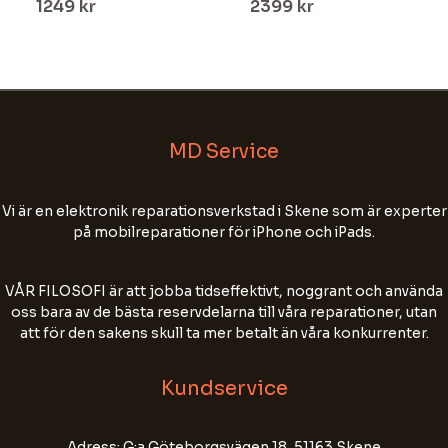
1249
kr
2399
kr
MD Service
Vi är en elektronik reparationsverkstad i Skene som är experter
på mobilreparationer för iPhone och iPads.
Välkommen till MD Service!
Fyll i ditt namn, tel nr och din e-postadress för
VÅR FILOSOFI är att jobba tidseffektivt, noggrant och använda
att starta chatten.
oss bara av de bästa reservdelarna till våra reparationer, utan
att för den sakens skull ta mer betalt än våra konkurrenter.
Chatten kan sparas för att förbättra vår
kundservice. Skriv inte personnummer, lösenord
eller annan känslig information.
Kundservice
Name
Adress: G:a Göteborgsvägen 18, 51163 Skene