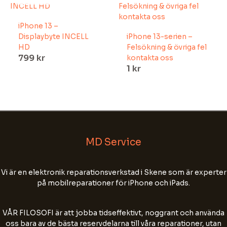
iPhone 13 –
Displaybyte INCELL
iPhone 13-serien –
HD
Felsökning & övriga fel
799
kr
kontakta oss
1
kr
MD Service
Välkommen till MD Service!
Vi är en elektronik reparationsverkstad i Skene som är experter
på mobilreparationer för iPhone och iPads.
Fyll i ditt namn, tel nr och din e-postadress för
att starta chatten.
VÅR FILOSOFI är att jobba tidseffektivt, noggrant och använda
Chatten kan sparas för att förbättra vår
oss bara av de bästa reservdelarna till våra reparationer, utan
kundservice. Skriv inte personnummer, lösenord