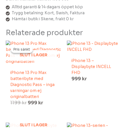
Alltid garanti & 14 dagars öppet köp
Trygg betalning: Kort, Swish, Faktura
Hämta i butik i Skene, frakt 0 kr
Relaterade produkter
Det
Det
ursprungliga
nuvarande
Pris sänkt
Pris sänkt
priset
priset
SLUT I LAGER
iPhone 13 –
var:
är:
Displaybyte INCELL
1199 kr.
999 kr.
iPhone 13 Pro Max
FHD
999
kr
batteribyte med
Diagnostic Pass – inga
varningar om ej
originalbatteri
1199
kr
999
kr
SLUT I LAGER