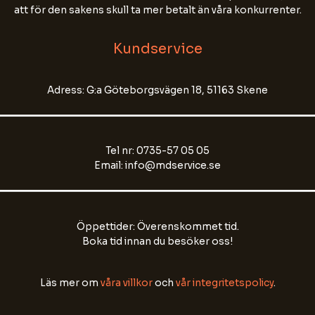
att för den sakens skull ta mer betalt än våra konkurrenter.
eller annan känslig information.
Kundservice
Name
Adress: G:a Göteborgsvägen 18, 51163 Skene
Email Address
Tel nr: 0735-57 05 05
Start Chat
Email: info@mdservice.se
Öppettider: Överenskommet tid.
Boka tid innan du besöker oss!
Läs mer om
våra villkor
och
vår integritetspolicy
.