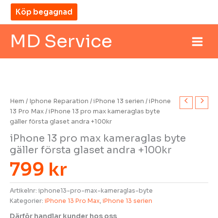
Hoppa
Köp begagnad
till
innehåll
MD Service
Hem
/
Iphone Reparation
/
iPhone 13 serien
/
iPhone
13 Pro Max
/ iPhone 13 pro max kameraglas byte
gäller första glaset andra +100kr
iPhone 13 pro max kameraglas byte
gäller första glaset andra +100kr
799
kr
Artikelnr:
iphone13-pro-max-kameraglas-byte
Kategorier:
iPhone 13 Pro Max
,
iPhone 13 serien
MD Service
madi
Därför handlar kunder hos oss