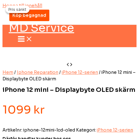
Hoppa till innehåll
Pris sänkt
Pris sänkt
Köp begagnad
MD Service
Hem
/
Iphone Reparation
/
iPhone 12-serien
/ iPhone 12 mini –
Displaybyte OLED skärm
iPhone 12 mini – Displaybyte OLED skärm
1099
kr
Artikelnr:
iphone-12mini-lcd-oled
Kategori:
iPhone 12-serien
Därför handlar kunder hos oss