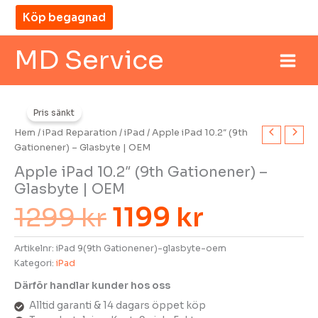
Hoppa
Köp begagnad
till
innehåll
MD Service
Det
Det
Pris sänkt
ursprungliga
nuvaran
Hem
/
iPad Reparation
/
iPad
/ Apple iPad 10.2″ (9th
priset
priset
Gationener) – Glasbyte | OEM
Apple iPad 10.2″ (9th Gationener) –
var:
är:
Glasbyte | OEM
1299 kr.
1199 kr.
1299
kr
1199
kr
Artikelnr:
iPad 9(9th Gationener)-glasbyte-oem
Kategori:
iPad
Därför handlar kunder hos oss
MD Service
madi
Alltid garanti & 14 dagars öppet köp