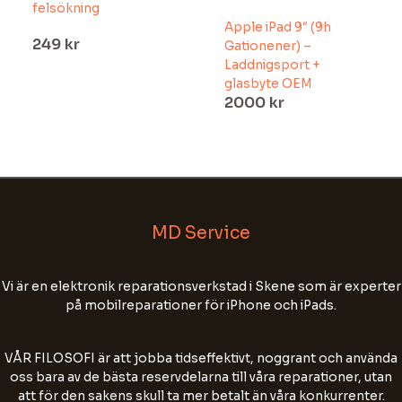
felsökning
Apple iPad 9″ (9h
249
kr
Gationener) –
Laddnigsport +
glasbyte OEM
2000
kr
MD Service
Välkommen till MD Service!
Vi är en elektronik reparationsverkstad i Skene som är experter
på mobilreparationer för iPhone och iPads.
Fyll i ditt namn, tel nr och din e-postadress för
att starta chatten.
VÅR FILOSOFI är att jobba tidseffektivt, noggrant och använda
Chatten kan sparas för att förbättra vår
oss bara av de bästa reservdelarna till våra reparationer, utan
kundservice. Skriv inte personnummer, lösenord
att för den sakens skull ta mer betalt än våra konkurrenter.