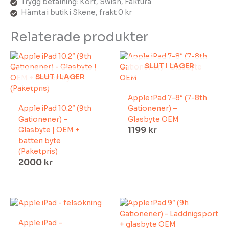
Trygg betalning: Kort, Swish, Faktura
Hämta i butik i Skene, frakt 0 kr
Relaterade produkter
SLUT I LAGER
SLUT I LAGER
Apple iPad 7-8″ (7-8th
Apple iPad 10.2″ (9th
Gationener) –
Gationener) –
Glasbyte OEM
1199
kr
Glasbyte | OEM +
batteri byte
(Paketpris)
2000
kr
Apple iPad –