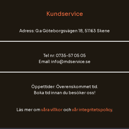
eller annan känslig information.
Kundservice
Name
Adress: G:a Göteborgsvägen 18, 51163 Skene
Email Address
Tel nr: 0735-57 05 05
Start Chat
Email: info@mdservice.se
Öppettider: Överenskommet tid.
Boka tid innan du besöker oss!
Läs mer om
våra villkor
och
vår integritetspolicy
.